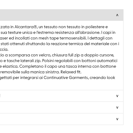
ata in Alcantara®, un tessuto non tessuto in poliestere e
ua texture unica e l'estrema resistenza all'abrasione. I capi in
aser ed incollati con mesh tape termosensibili. I dettagli con
stati ottenuti sfruttando la reazione termica del materiale con i
ccia.
o a scomparsa con velcro, chiusura full zip a doppio cursore,
 e tasche laterali zip. Polsini regolabili con bottoni automatici
sse elastica. Completano il capo una tasca interna con bottone
ovibile sulla manica sinistra. Relaxed fit.
gettati per integrarsi ai Continuative Garments, creando look
N