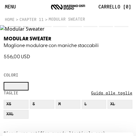
MENU
CARRELLO [0]
MODULAR SWEATER
HOME
CHAPTER 11
MODULAR SWEATER
Maglione modulare con maniche staccabili
556,00 USD
COLORI
TAGLIE
Guida alle taglie
XS
S
M
L
XL
XXL
Ricevi una notifica quando l'articolo sarà