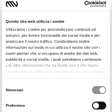
disponibile
INDIRIZZO EMAIL
*
Questo sito web utilizza i cookie
Utilizziamo i cookie per personalizzare contenuti ed
dichiaro di aver preso visione dell'
informativa
privacy
.
annunci, per fornire funzionalità dei social media e per
analizzare il nostro traffico. Condividiamo inoltre
informazioni sul modo in cui utilizza il nostro sito con i
INVIA
nostri partner che si occupano di analisi dei dati web,
pubblicità e social media, i quali potrebbero combinarle
con altre informazioni che ha fornito loro o che hanno
PRODUCT DETAILS
raccolto dal suo utilizzo dei loro servizi. Se vuoi maggiori
informazioni sui cookies che utilizziamo clicca su
Maglione con maniche staccabili, realizzato in Italia in lana merino
extrafine certificata Responsible Wool Standard (RWS) e poliestere
“Maggiori Dettagli”. Il consenso può essere prestato
Selezione
riciclato conforme al Global Recycled Standard (GRS).
selezionando i cookie che si intende accettare dai
Necessari
del
Dotato di colletto a costine e cuciture a contrasto, può essere
pulsanti sotto. Potrai revocare in qualsiasi momento il
indossato come gilet o come maglione a maniche lunghe grazie
consenso
alle maniche removibili con zip. Relaxed fit.
consenso prestato e modificare le tue preferenze
I capi del Chapter sono progettati per integrarsi ai Continuative
Preferenze
cliccando sul widget in basso a sinistra nel nostro sito.
Garments, creando look versatili e contemporanei.