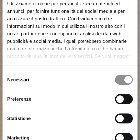
Utilizziamo i cookie per personalizzare contenuti ed
annunci, per fornire funzionalità dei social media e per
analizzare il nostro traffico. Condividiamo inoltre
informazioni sul modo in cui utilizza il nostro sito con i
nostri partner che si occupano di analisi dei dati web,
pubblicità e social media, i quali potrebbero combinarle
con altre informazioni che ha fornito loro o che hanno
raccolto dal suo utilizzo dei loro servizi. Se vuoi maggiori
informazioni sui cookies che utilizziamo clicca su
“Maggiori Dettagli”. Il consenso può essere prestato
Selezione
selezionando i cookie che si intende accettare dai
Necessari
del
pulsanti sotto. Potrai revocare in qualsiasi momento il
consenso
consenso prestato e modificare le tue preferenze
Preferenze
CHAPTER-15 SETA/NYLON
CHAPTER-13 TRAMA 3D
WARDROBE GARMENTS
GIACCHE E BLAZER
CHAPTER-14 CARTA
T-SHIRT E POLO
cliccando sul widget in basso a sinistra nel nostro sito.
Statistiche
Marketing