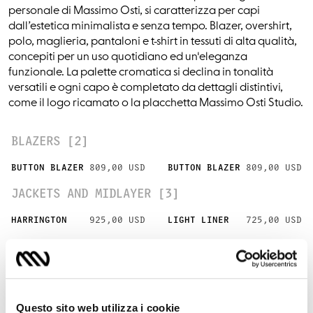
personale di Massimo Osti, si caratterizza per capi
dall’estetica minimalista e senza tempo. Blazer, overshirt,
polo, maglieria, pantaloni e t-shirt in tessuti di alta qualità,
concepiti per un uso quotidiano ed un'eleganza
funzionale. La palette cromatica si declina in tonalità
versatili e ogni capo è completato da dettagli distintivi,
come il logo ricamato o la placchetta Massimo Osti Studio.
BLAZERS [2]
BUTTON BLAZER
809,00 USD
BUTTON BLAZER
809,00 USD
JACKETS AND MIDLAYER [3]
HARRINGTON
925,00 USD
LIGHT LINER
725,00 USD
LIGHT LINER
725,00 USD
OVERSHIRTS [5]
ZIP OVERSHIRT
618,00 USD
Questo sito web utilizza i cookie