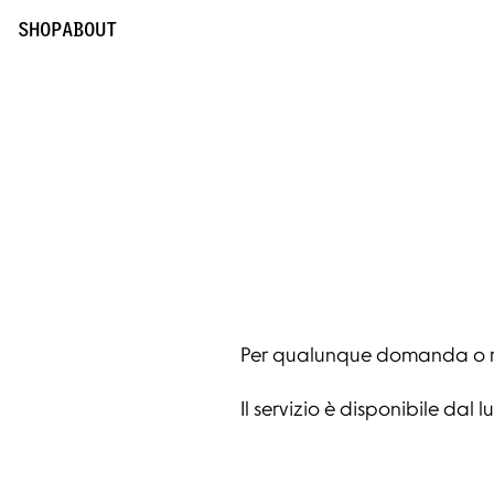
Customer Care | Massimo Osti
SHOP
ABOUT
Per qualunque domanda o rich
Il servizio è disponibile dal lu