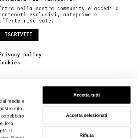
Entra nella nostra community e accedi a
contenuti esclusivi, anteprime e
offerte riservate.
ISCRIVITI
Privacy policy
Cookies
Accetta tutti
cial media e
nostro sito
Accetta selezionati
i potrebbero
ei loro
i”. Il
Rifiuta