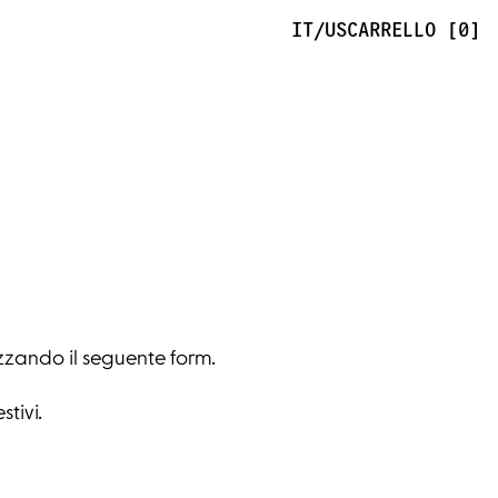
IT/US
CARRELLO [0]
zzando il seguente form.
stivi.