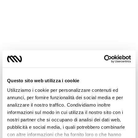
Questo sito web utilizza i cookie
Utilizziamo i cookie per personalizzare contenuti ed
annunci, per fornire funzionalità dei social media e per
analizzare il nostro traffico. Condividiamo inoltre
Nel navigare si fondono tecnica e atto
informazioni sul modo in cui utilizza il nostro sito con i
poetico. Si coinvolgono emozioni,
nostri partner che si occupano di analisi dei dati web,
introspezione, concentrazione e adattabilità,
pubblicità e social media, i quali potrebbero combinarle
in un costante dialogo tra l’individuo e il
con altre informazioni che ha fornito loro o che hanno