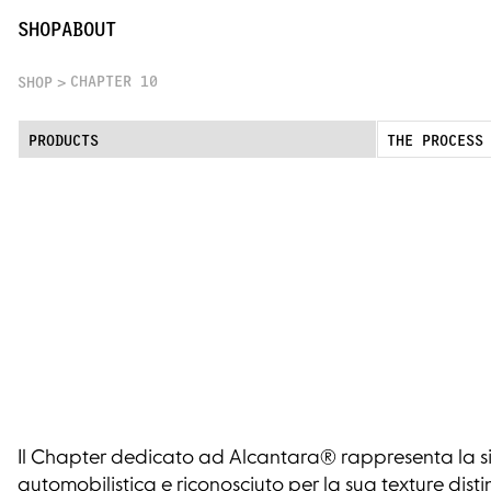
Chapter 10 | Massimo Osti
SHOP
ABOUT
CHAPTER 10
SHOP
PRODUCTS
THE PROCESS
Il Chapter dedicato ad Alcantara® rappresenta la sint
automobilistica e riconosciuto per la sua texture distint