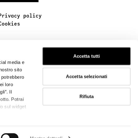
Privacy policy
Cookies
Accetta tutti
cial media e
nostro sito
Accetta selezionati
i potrebbero
ei loro
i”. Il
Rifiuta
otto. Potrai
o sul widget