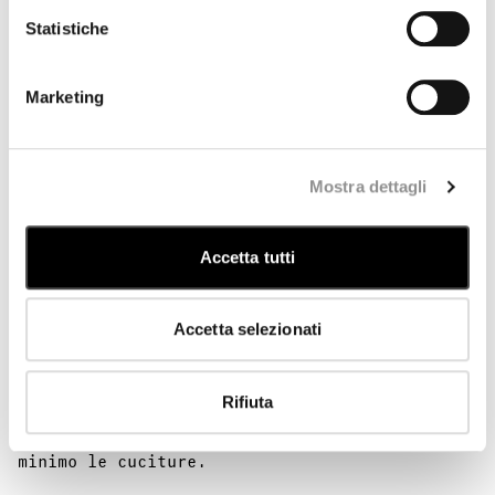
Statistiche
Marketing
Affinata attraverso un lungo percorso di
Mostra dettagli
ricerca e sviluppo, Trama 3D ridefinisce il
potenziale della tecnologia Jacquard applicata
all’outerwear, attraverso la sperimentazione
Accetta tutti
con doppie tinture. Il processo di
realizzazione parte da un singolo filo, da cui
prende forma un pannello completo in cui
Accetta selezionati
elementi funzionali come tasche e applicazioni
logo sono già integrati nella struttura del
tessuto. Ogni pannello viene successivamente
Rifiuta
tagliato al laser seguendo una mappatura
precisa delle sue componenti, riducendo al
minimo le cuciture.