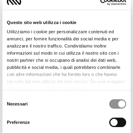
NY HARRINGTON
1.455,00 USD
NY HARRINGTON
1.455,00 USD
Questo sito web utilizza i cookie
THE PROCESS
Utilizziamo i cookie per personalizzare contenuti ed
annunci, per fornire funzionalità dei social media e per
analizzare il nostro traffico. Condividiamo inoltre
informazioni sul modo in cui utilizza il nostro sito con i
nostri partner che si occupano di analisi dei dati web,
pubblicità e social media, i quali potrebbero combinarle
L'INNOVAZIONE DELLA TECNOLOGIA JACQUARD
con altre informazioni che ha fornito loro o che hanno
raccolto dal suo utilizzo dei loro servizi. Se vuoi maggiori
informazioni sui cookies che utilizziamo clicca su
“Maggiori Dettagli”. Il consenso può essere prestato
Selezione
selezionando i cookie che si intende accettare dai
Necessari
del
pulsanti sotto. Potrai revocare in qualsiasi momento il
consenso
consenso prestato e modificare le tue preferenze
Preferenze
cliccando sul widget in basso a sinistra nel nostro sito.