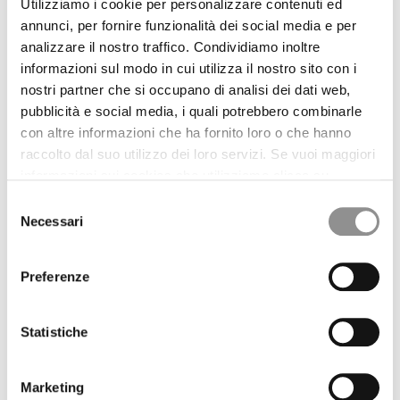
AGGIUNGI AL CARRELLO
Utilizziamo i cookie per personalizzare contenuti ed
annunci, per fornire funzionalità dei social media e per
analizzare il nostro traffico. Condividiamo inoltre
informazioni sul modo in cui utilizza il nostro sito con i
PRODUCT DETAILS
nostri partner che si occupano di analisi dei dati web,
T-shirt a maniche corte realizzata in cotone jersey mercerizzato
pubblicità e social media, i quali potrebbero combinarle
50/2. La mercerizzazione è un trattamento che dona al tessuto una
con altre informazioni che ha fornito loro o che hanno
finitura più lucida. Il capo presenta tasca aperta sul petto con logo
raccolto dal suo utilizzo dei loro servizi. Se vuoi maggiori
stampato e placchetta logo MOS su orlo. Made in Italy. Tinta in
capo per intensità cromatiche uniche enfatizzate ad ogni utilizzo.
informazioni sui cookies che utilizziamo clicca su
Relaxed fit.
“Maggiori Dettagli”. Il consenso può essere prestato
Selezione
selezionando i cookie che si intende accettare dai
Necessari
del
CARE AND COMPOSITION
pulsanti sotto. Potrai revocare in qualsiasi momento il
consenso
FIT REFERENCE
consenso prestato e modificare le tue preferenze
Preferenze
cliccando sul widget in basso a sinistra nel nostro sito.
PRODUCT PASSPORT
Statistiche
STYLE WITH
BUTTON BLAZER
809,00 USD
PLEATS SHORTS
403,00 USD
Marketing