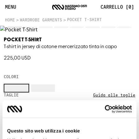
T-shirt con tasca in cotone mercerizzato | Massimo Osti
MENU
CARRELLO [0]
POCKET T-SHIRT
HOME
WARDROBE GARMENTS
POCKET T-SHIRT
T-shirt in jersey di cotone mercerizzato tinta in capo
225,00 USD
COLORI
TAGLIE
Guida alle taglie
XS
S
M
L
XL
XXL
Questo sito web utilizza i cookie