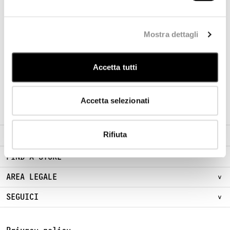
ISCRIVITI ALLA NEWSLETTER
Mostra dettagli
Entra nella nostra community e accedi a
contenuti esclusivi, anteprime e offerte
Accetta tutti
riservate.
ISCRIVITI
Accetta selezionati
Rifiuta
ABOUT
FIND A STORE
AREA LEGALE
SEGUICI