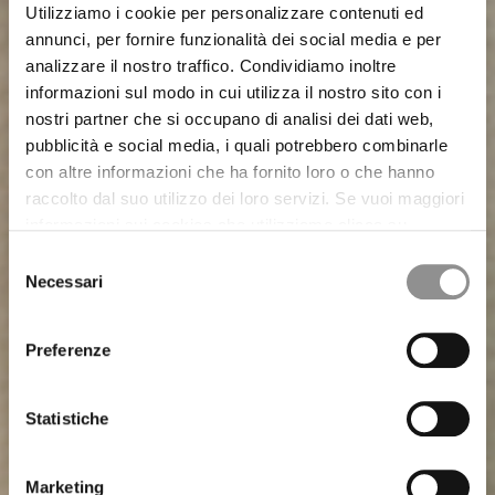
Utilizziamo i cookie per personalizzare contenuti ed
annunci, per fornire funzionalità dei social media e per
analizzare il nostro traffico. Condividiamo inoltre
informazioni sul modo in cui utilizza il nostro sito con i
nostri partner che si occupano di analisi dei dati web,
pubblicità e social media, i quali potrebbero combinarle
con altre informazioni che ha fornito loro o che hanno
raccolto dal suo utilizzo dei loro servizi. Se vuoi maggiori
informazioni sui cookies che utilizziamo clicca su
“Maggiori Dettagli”. Il consenso può essere prestato
Selezione
selezionando i cookie che si intende accettare dai
Necessari
del
pulsanti sotto. Potrai revocare in qualsiasi momento il
consenso
consenso prestato e modificare le tue preferenze
Preferenze
CHAPTER-15 SETA/NYLON
CHAPTER-13 TRAMA 3D
WARDROBE GARMENTS
GIACCHE E BLAZER
CHAPTER-14 CARTA
T-SHIRT E POLO
cliccando sul widget in basso a sinistra nel nostro sito.
Statistiche
Marketing