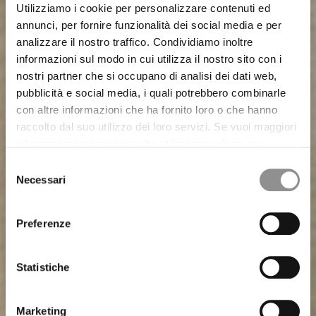
Utilizziamo i cookie per personalizzare contenuti ed
annunci, per fornire funzionalità dei social media e per
analizzare il nostro traffico. Condividiamo inoltre
informazioni sul modo in cui utilizza il nostro sito con i
nostri partner che si occupano di analisi dei dati web,
pubblicità e social media, i quali potrebbero combinarle
con altre informazioni che ha fornito loro o che hanno
raccolto dal suo utilizzo dei loro servizi. Se vuoi maggiori
informazioni sui cookies che utilizziamo clicca su
“Maggiori Dettagli”. Il consenso può essere prestato
Selezione
selezionando i cookie che si intende accettare dai
Necessari
del
pulsanti sotto. Potrai revocare in qualsiasi momento il
consenso
consenso prestato e modificare le tue preferenze
Preferenze
CHAPTER-15 SETA/NYLON
CHAPTER-13 TRAMA 3D
WARDROBE GARMENTS
GIACCHE E BLAZER
CHAPTER-14 CARTA
T-SHIRT E POLO
cliccando sul widget in basso a sinistra nel nostro sito.
Statistiche
Marketing