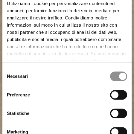
Utilizziamo i cookie per personalizzare contenuti ed
annunci, per fornire funzionalità dei social media e per
analizzare il nostro traffico. Condividiamo inoltre
informazioni sul modo in cui utilizza il nostro sito con i
nostri partner che si occupano di analisi dei dati web,
pubblicità e social media, i quali potrebbero combinarle
con altre informazioni che ha fornito loro o che hanno
raccolto dal suo utilizzo dei loro servizi. Se vuoi maggiori
informazioni sui cookies che utilizziamo clicca su
“Maggiori Dettagli”. Il consenso può essere prestato
Selezione
selezionando i cookie che si intende accettare dai
Necessari
del
pulsanti sotto. Potrai revocare in qualsiasi momento il
consenso
consenso prestato e modificare le tue preferenze
Preferenze
CHAPTER-15 SETA/NYLON
CHAPTER-13 TRAMA 3D
WARDROBE GARMENTS
GIACCHE E BLAZER
CHAPTER-14 CARTA
T-SHIRT E POLO
cliccando sul widget in basso a sinistra nel nostro sito.
Statistiche
Marketing